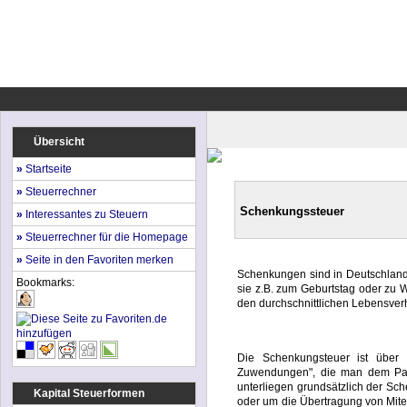
Übersicht
»
Startseite
»
Steuerrechner
Schenkungssteuer
»
Interessantes zu Steuern
»
Steuerrechner für die Homepage
»
Seite in den Favoriten merken
Schenkungen sind in Deutschland 
Bookmarks:
sie z.B. zum Geburtstag oder zu 
den durchschnittlichen Lebensverh
Die Schenkungsteuer ist übe
Zuwendungen", die man dem Partn
unterliegen grundsätzlich der Sc
Kapital Steuerformen
oder um die Übertragung von Mite