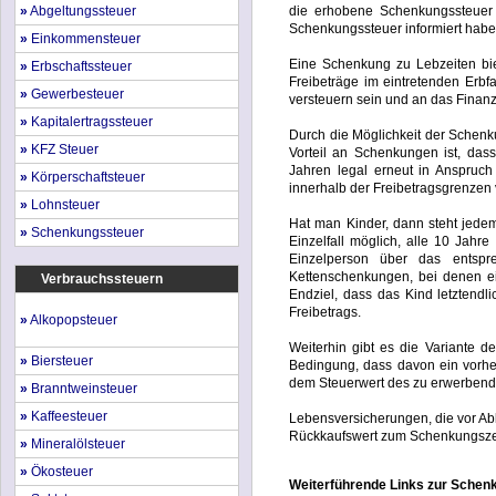
»
Abgeltungssteuer
die erhobene Schenkungssteuer 
Schenkungssteuer informiert habe
»
Einkommensteuer
Eine Schenkung zu Lebzeiten bie
»
Erbschaftssteuer
Freibeträge im eintretenden Erbf
»
Gewerbesteuer
versteuern sein und an das Finan
»
Kapitalertragssteuer
Durch die Möglichkeit der Schen
»
KFZ Steuer
Vorteil an Schenkungen ist, das
Jahren legal erneut in Anspru
»
Körperschaftsteuer
innerhalb der Freibetragsgrenzen
»
Lohnsteuer
Hat man Kinder, dann steht jedem 
»
Schenkungssteuer
Einzelfall möglich, alle 10 Jahr
Einzelperson über das entspre
Kettenschenkungen, bei denen e
Verbrauchssteuern
Endziel, dass das Kind letztendl
Freibetrags.
»
Alkopopsteuer
Weiterhin gibt es die Variante 
»
Biersteuer
Bedingung, dass davon ein vorhe
dem Steuerwert des zu erwerbende
»
Branntweinsteuer
»
Kaffeesteuer
Lebensversicherungen, die vor Abl
Rückkaufswert zum Schenkungszei
»
Mineralölsteuer
»
Ökosteuer
Weiterführende Links zur Schen